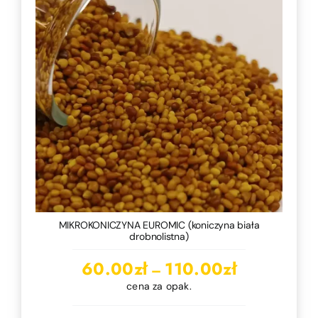
MIKROKONICZYNA EUROMIC (koniczyna biała
drobnolistna)
Zakres
60.00
zł
110.00
zł
–
cen:
cena za opak.
od