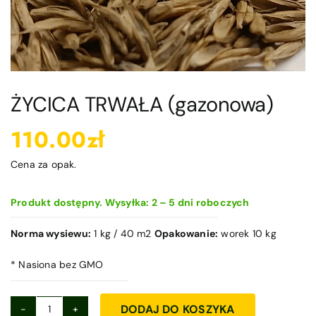
Blog
Kontakt
Moje konto
ŻYCICA TRWAŁA (gazonowa)
110.00
zł
Koszyk
Cena za opak.
Produkt dostępny. Wysyłka: 2 – 5 dni roboczych
Norma wysiewu:
1 kg / 40 m2
Opakowanie:
worek 10 kg
* Nasiona bez GMO
DODAJ DO KOSZYKA