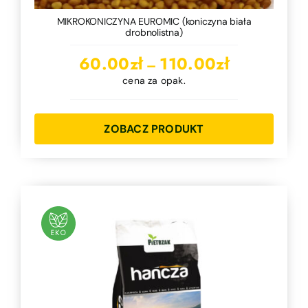
MIKROKONICZYNA EUROMIC (koniczyna biała
drobnolistna)
Zakres
60.00
zł
110.00
zł
–
cen:
cena za opak.
od
60.00zł
ZOBACZ PRODUKT
do
110.00zł