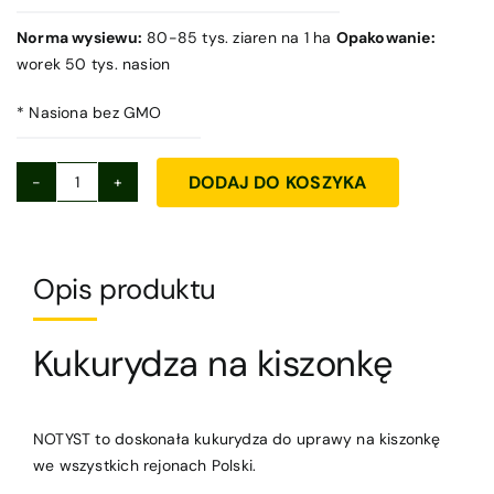
Norma wysiewu:
80-85 tys. ziaren na 1 ha
Opakowanie:
worek 50 tys. nasion
* Nasiona bez GMO
DODAJ DO KOSZYKA
ilość
Kukurydza
NOTYST-
kiszonka
Opis produktu
Kukurydza na kiszonkę
NOTYST to doskonała kukurydza do uprawy na kiszonkę
we wszystkich rejonach Polski.