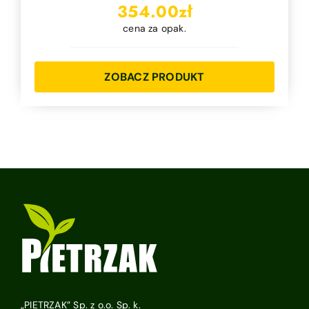
354.00
zł
cena za opak.
ZOBACZ PRODUKT
„PIETRZAK” Sp. z o.o. Sp. k.