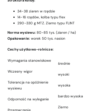
Struktura kolby:
34-38 ziaren w rzędzie
14-16 rzędów, kolba typu flex
290-330 g MTZ. Ziarno typu FLINT
Norma wysiewu:
80-85 tys. (ziaren / ha)
Opakowanie:
worek 50 tys. nasion
Cechy użytkowo-rolnicze:
Wymagania stanowiskowe
średnie
Wczesny wigor
wysoki
Tolerancja na opóźnienie
wysoka
wysiewu
bardzo wysoka
Odporność na wyleganie
Ziarno
Przeznaczenie