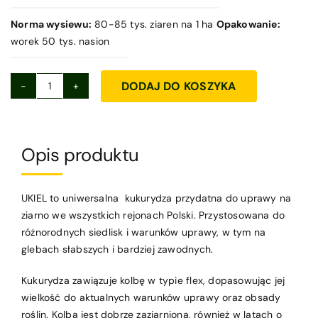
Norma wysiewu:
80-85 tys. ziaren na 1 ha
Opakowanie:
worek 50 tys. nasion
DODAJ DO KOSZYKA
ilość
Kukurydza
UKIEL-
ziarno
Opis produktu
UKIEL to uniwersalna kukurydza przydatna do uprawy na
ziarno we wszystkich rejonach Polski. Przystosowana do
różnorodnych siedlisk i warunków uprawy, w tym na
glebach słabszych i bardziej zawodnych.
Kukurydza zawiązuje kolbę w typie flex, dopasowując jej
wielkość do aktualnych warunków uprawy oraz obsady
roślin. Kolba jest dobrze zaziarniona, również w latach o