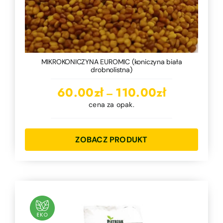
MIKROKONICZYNA EUROMIC (koniczyna biała
drobnolistna)
Zakres
60.00
zł
110.00
zł
–
cen:
cena za opak.
od
60.00zł
ZOBACZ PRODUKT
do
110.00zł