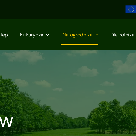
klep
Kukurydza
Dla ogrodnika
Dla rolnika
aw