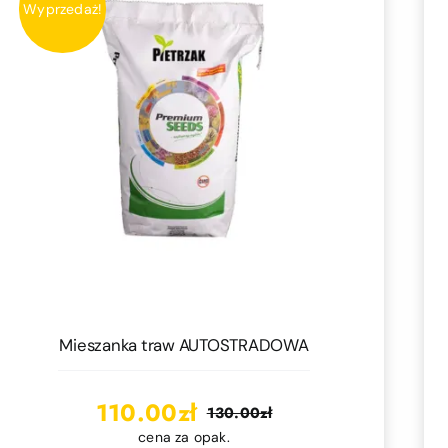
Wyprzedaż!
Mieszanka traw AUTOSTRADOWA
110.00
zł
130.00
zł
Pierwotna
Aktualna
cena za opak.