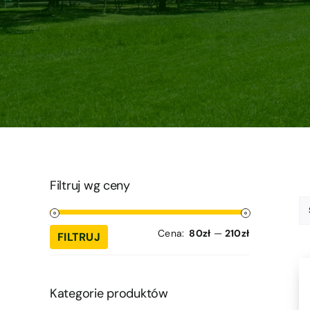
Filtruj wg ceny
Cena
Cena
Cena:
80zł
—
210zł
FILTRUJ
min
max
Kategorie produktów