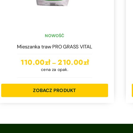
NOWOŚĆ
Mieszanka traw PRO GRASS VITAL
Zakres
110.00
zł
210.00
zł
–
cen:
cena za opak.
od
110.00zł
ZOBACZ PRODUKT
do
210.00zł