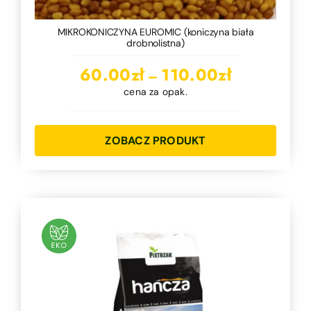
MIKROKONICZYNA EUROMIC (koniczyna biała
drobnolistna)
Zakres
60.00
zł
110.00
zł
–
cen:
cena za opak.
od
60.00zł
ZOBACZ PRODUKT
do
110.00zł