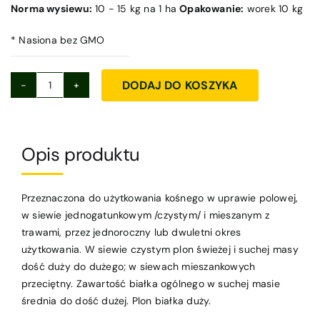
Norma wysiewu:
10 - 15 kg na 1 ha
Opakowanie:
worek 10 kg
* Nasiona bez GMO
DODAJ DO KOSZYKA
ilość
KONICZYNA
ŁĄKOWA
LUCRUM/KRYNIA
Opis produktu
EKO
Przeznaczona do użytkowania kośnego w uprawie polowej,
w siewie jednogatunkowym /czystym/ i mieszanym z
trawami, przez jednoroczny lub dwuletni okres
użytkowania. W siewie czystym plon świeżej i suchej masy
dość duży do dużego; w siewach mieszankowych
przeciętny. Zawartość białka ogólnego w suchej masie
średnia do dość dużej. Plon białka duży.