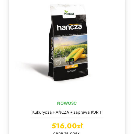
NOWOŚĆ
Kukurydza HAŃCZA + zaprawa KORIT
516.00
zł
cena za opak.