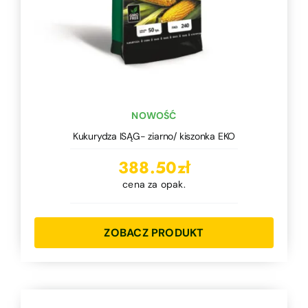
NOWOŚĆ
Kukurydza ISĄG- ziarno/ kiszonka EKO
388.50
zł
cena za opak.
ZOBACZ PRODUKT