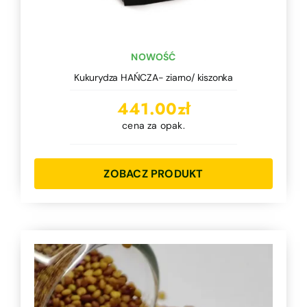
NOWOŚĆ
Kukurydza HAŃCZA- ziarno/ kiszonka
441.00
zł
cena za opak.
ZOBACZ PRODUKT